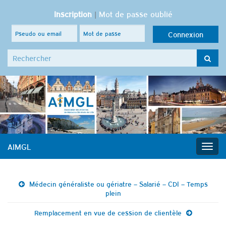
Inscription
|
Mot de passe oublié
Search for:
AIMGL
Togg
navig
Médecin généraliste ou gériatre – Salarié – CDI – Temps
plein
Remplacement en vue de cession de clientèle