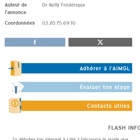
Auteur de
Dr Kelly Frédérique
l'annonce
Coordonnées
03.20.75.69.10
Adhérer à l'AIMGL
Évaluer ton stage
Contacts utiles
FLASH 
Tu débutes ton internat à Lille ? Découvre le guide que