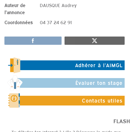
Auteur de
DAUSQUE Audrey
l'annonce
Coordonnées
04 37 24 62 91
Adhérer à l'AIMGL
Évaluer ton stage
Contacts utiles
FLASH INF
Tu débutes ton internat à Lille ? Découvre le guide que