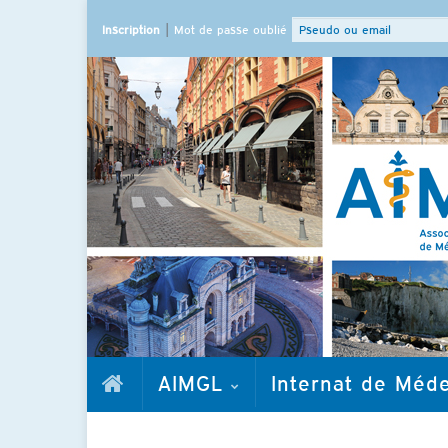
|
Inscription
Mot de passe oublié
AIMGL
Internat de Méd