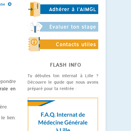
use
Adhérer à l'AIMGL
Évaluer ton stage
Contacts utiles
FLASH INFO
Tu débutes ton internat à Lille ?
répondre
Découvre le guide que nous avons
préparé pour ta rentrée :
rale en
ère.
e lien: